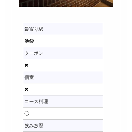
最寄り駅
池袋
クーポン
✖
個室
✖
コース料理
◯
飲み放題