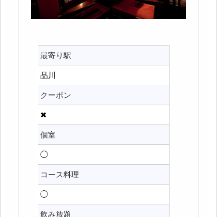
最寄り駅
品川
クーポン
✖
個室
◯
コース料理
◯
飲み放題