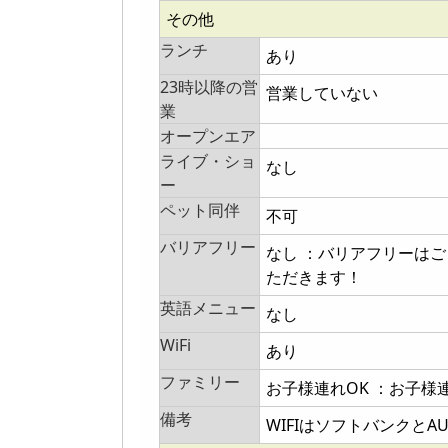
その他
ランチ
あり
23時以降の営
営業していない
業
オープンエア
ライブ・ショ
なし
ー
ペット同伴
不可
バリアフリー
なし ：バリアフリーは
ただきます！
英語メニュー
なし
WiFi
あり
ファミリー
お子様連れOK ：お子
備考
WIFIはソフトバンクとA