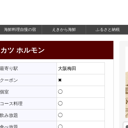
海鮮料理自慢の宿
えきから海鮮
ふるさと納税
カツ ホルモン
最寄り駅
大阪梅田
クーポン
✖
個室
◯
コース料理
◯
飲み放題
◯
食べ放題
◯