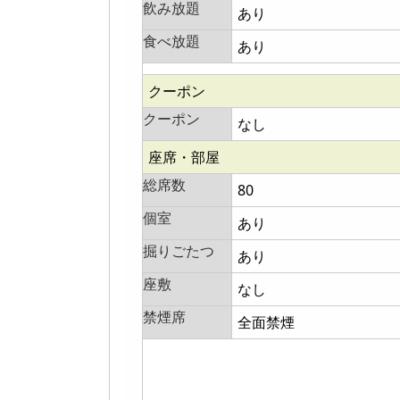
飲み放題
あり
食べ放題
あり
クーポン
クーポン
なし
座席・部屋
総席数
80
個室
あり
掘りごたつ
あり
座敷
なし
禁煙席
全面禁煙