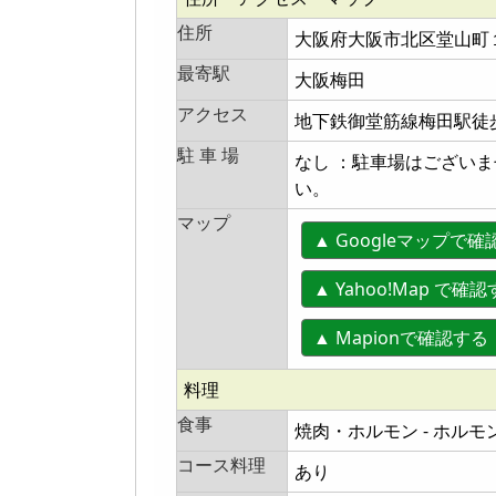
住所
大阪府大阪市北区堂山町
最寄駅
大阪梅田
アクセス
地下鉄御堂筋線梅田駅徒歩
駐 車 場
なし ：駐車場はござい
い。
マップ
▲ Googleマップで確
▲ Yahoo!Map で確
▲ Mapionで確認
料理
食事
焼肉・ホルモン - ホル
コース料理
あり