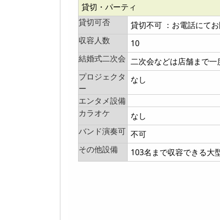
貸切・パーティ
貸切可否
貸切不可 ：お電話にて
収容人数
10
結婚式二次会
二次会などは店舗まで一
プロジェクタ
なし
ー
エンタメ設備
カラオケ
なし
バンド演奏可
不可
その他設備
103名まで収容できる