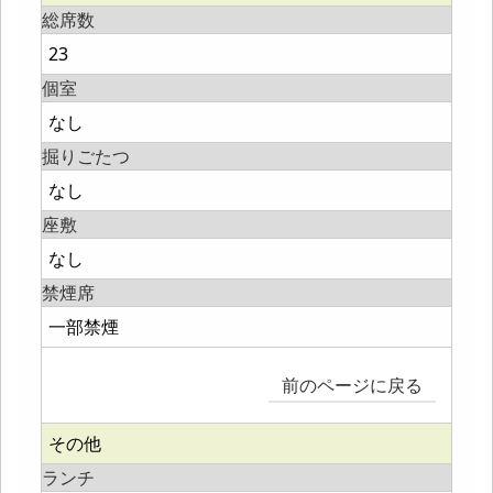
総席数
23
個室
なし
掘りごたつ
なし
座敷
なし
禁煙席
一部禁煙
前のページに戻る
その他
ランチ