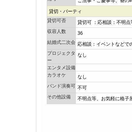
ご法事・ご慶事等、昼の
貸切・パーティ
貸切可否
貸切可 ：応相談：不明
収容人数
36
結婚式二次会
応相談：イベントなどで
プロジェクタ
なし
ー
エンタメ設備
カラオケ
なし
バンド演奏可
不可
その他設備
不明点等、お気軽に格子