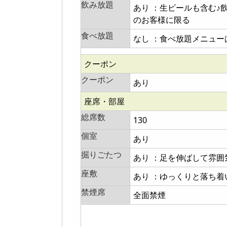
飲み放題
あり ：生ビールも含む♪
のお客様に限る
食べ放題
なし ：食べ放題メニュー
クーポン
クーポン
あり
座席・部屋
総席数
130
個室
あり
掘りごたつ
あり ：足を伸ばして雰
座敷
あり ：ゆっくりと落ち
禁煙席
全面禁煙