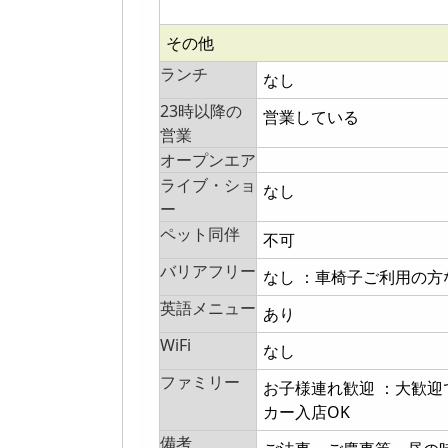
その他
ランチ
なし
23時以降の
営業している
営業
オープンエア
ライブ・ショ
なし
ー
ペット同伴
不可
バリアフリー
なし ：車椅子ご利用の
英語メニュー
あり
WiFi
なし
ファミリー
お子様連れ歓迎 ：大歓
カー入店OK
備考