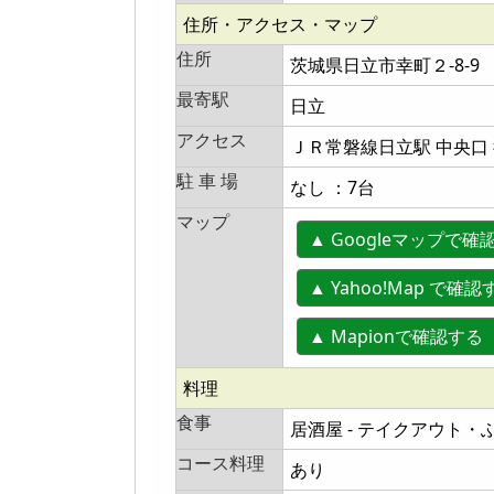
住所・アクセス・マップ
住所
茨城県日立市幸町２-8-9
最寄駅
日立
アクセス
ＪＲ常磐線日立駅 中央口 
駐 車 場
なし ：7台
マップ
▲ Googleマップで確
▲ Yahoo!Map で確認
▲ Mapionで確認
料理
食事
居酒屋 - テイクアウト
コース料理
あり