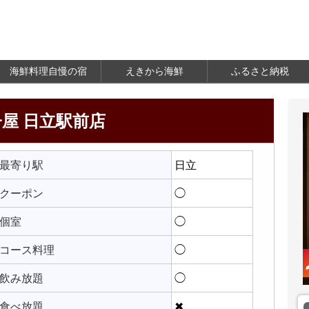
海鮮料理自慢の宿
えきから海鮮
ふるさと納税
屋 日立駅前店
最寄り駅
日立
クーポン
◯
個室
◯
コース料理
◯
飲み放題
◯
食べ放題
✖