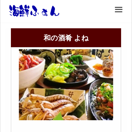
和の酒肴 よね