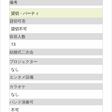
備考
貸切・パーティ
貸切可否
貸切不可
収容人数
13
結婚式二次会
プロジェクター
なし
エンタメ設備
カラオケ
なし
バンド演奏可
不可