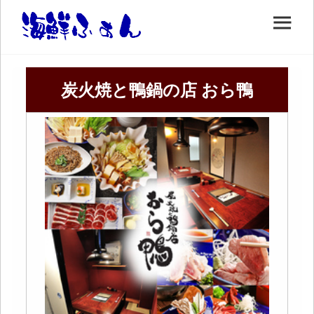
炭火焼と鴨鍋の店 おら鴨