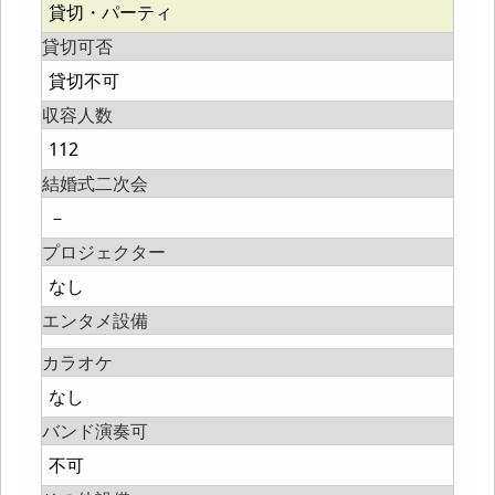
貸切・パーティ
貸切可否
貸切不可
収容人数
112
結婚式二次会
－
プロジェクター
なし
エンタメ設備
カラオケ
なし
バンド演奏可
不可