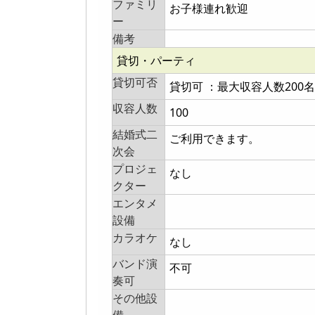
ファミリ
お子様連れ歓迎
ー
備考
貸切・パーティ
貸切可否
貸切可 ：最大収容人数200名
収容人数
100
結婚式二
ご利用できます。
次会
プロジェ
なし
クター
エンタメ
設備
カラオケ
なし
バンド演
不可
奏可
その他設