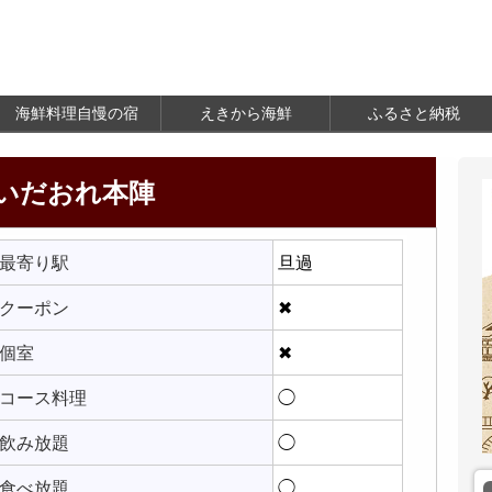
海鮮料理自慢の宿
えきから海鮮
ふるさと納税
いだおれ本陣
最寄り駅
旦過
クーポン
✖
個室
✖
コース料理
◯
飲み放題
◯
食べ放題
◯