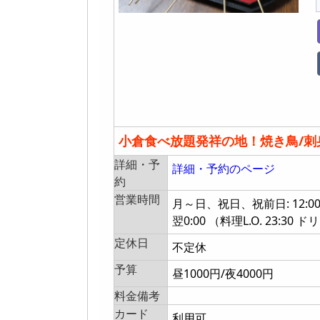
小倉食べ放題発祥の地！焼き鳥/刺
詳細・予
詳細・予約のページ
約
営業時間
月～日、祝日、祝前日: 12:00～15
翌0:00 （料理L.O. 23:30 ドリ
定休日
不定休
予算
昼1000円/夜4000円
料金備考
カード
利用可