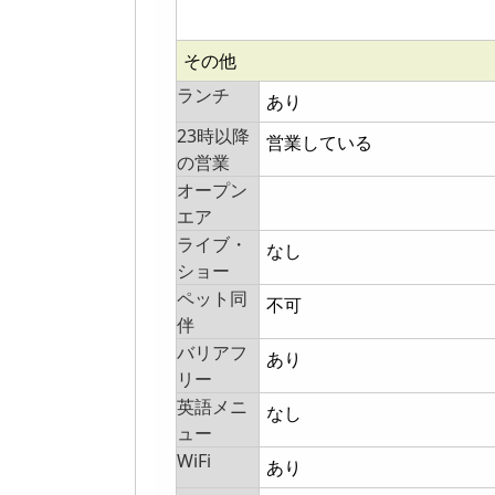
その他
ランチ
あり
23時以降
営業している
の営業
オープン
エア
ライブ・
なし
ショー
ペット同
不可
伴
バリアフ
あり
リー
英語メニ
なし
ュー
WiFi
あり