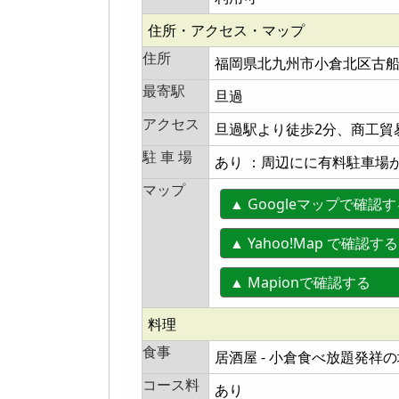
住所・アクセス・マップ
住所
福岡県北九州市小倉北区古
最寄駅
旦過
アクセス
旦過駅より徒歩2分、商工貿
駐 車 場
あり ：周辺にに有料駐車場
マップ
▲ Googleマップで確認
▲ Yahoo!Map で確認する
▲ Mapionで確認する
料理
食事
居酒屋 - 小倉食べ放題発祥
コース料
あり