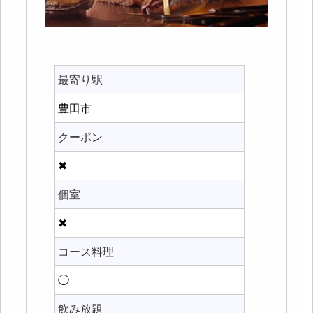
最寄り駅
豊田市
クーポン
✖
個室
✖
コース料理
◯
飲み放題