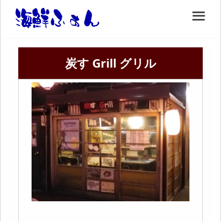
炭す Grill グリル