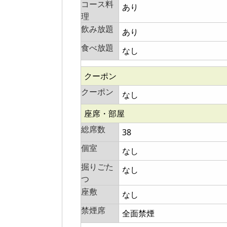
コース料
あり
理
飲み放題
あり
食べ放題
なし
クーポン
クーポン
なし
座席・部屋
総席数
38
個室
なし
掘りごた
なし
つ
座敷
なし
禁煙席
全面禁煙