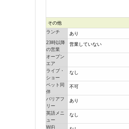
その他
ランチ
あり
23時以降
営業していない
の営業
オープン
エア
ライブ・
なし
ショー
ペット同
不可
伴
バリアフ
あり
リー
英語メニ
なし
ュー
WiFi
なし