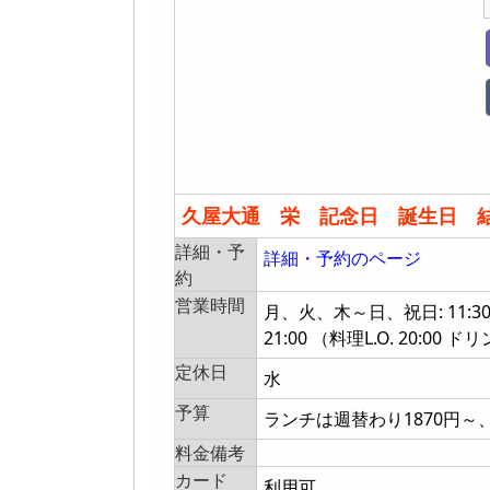
久屋大通 栄 記念日 誕生日 
詳細・予
詳細・予約のページ
約
営業時間
月、火、木～日、祝日: 11:30～15
21:00 （料理L.O. 20:00 ドリ
定休日
水
予算
ランチは週替わり1870円～
料金備考
カード
利用可