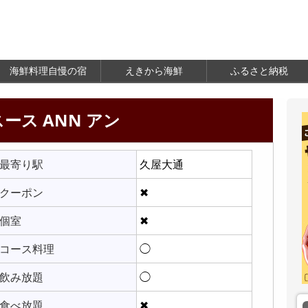
海鮮料理自慢の宿
えきから海鮮
ふるさと納税
ース ANN アン
最寄り駅
久屋大通
クーポン
✖
個室
✖
コース料理
◯
飲み放題
◯
食べ放題
✖