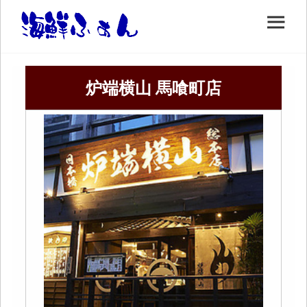
炉端横山 馬喰町店