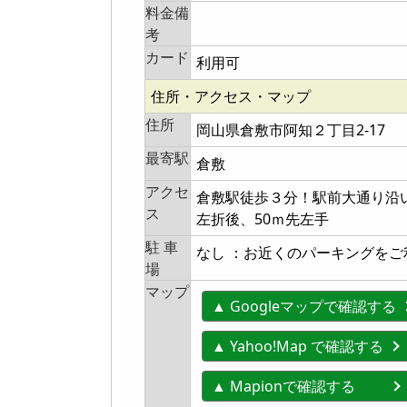
料金備
考
カード
利用可
住所・アクセス・マップ
住所
岡山県倉敷市阿知２丁目2-17
最寄駅
倉敷
アクセ
倉敷駅徒歩３分！駅前大通り沿
ス
左折後、50ｍ先左手
駐 車
なし ：お近くのパーキングをご
場
マップ
▲ Googleマップで確認する
▲ Yahoo!Map で確認する
▲ Mapionで確認する