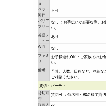
ョー
ペット
不可
同伴
バリア
なし ：お手伝いが必要な際、
フリー
い。
英語メ
あり
ニュー
WiFi
なし
ファミ
お子様連れOK ：ご家族での
リー
い。
備考
予算、人数、日程など、些細な
ご相談ください。
貸切・パーティ
貸切可
貸切可 ：45名様～90名様で貸
否
収容人