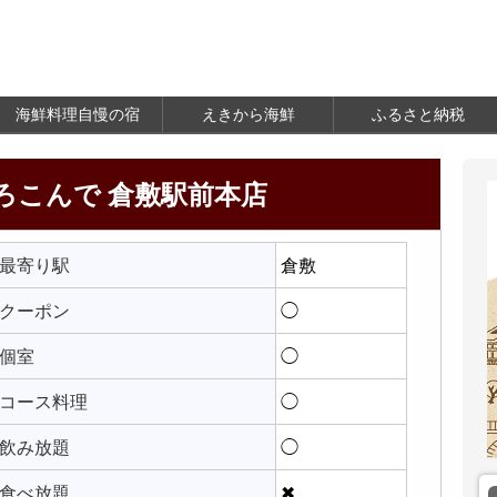
海鮮料理自慢の宿
えきから海鮮
ふるさと納税
ろこんで 倉敷駅前本店
最寄り駅
倉敷
クーポン
◯
個室
◯
コース料理
◯
飲み放題
◯
食べ放題
✖