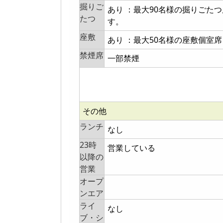
掘りご
あり ：最大90名様の掘りごた
たつ
す。
座敷
あり ：最大50名様の座敷個室
禁煙席
一部禁煙
その他
ランチ
なし
23時
営業している
以降の
営業
オープ
ンエア
ライ
なし
ブ・シ