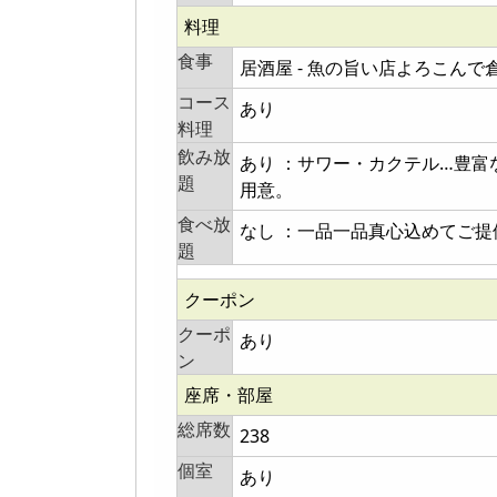
料理
食事
居酒屋 - 魚の旨い店よろこんで
コース
あり
料理
飲み放
あり ：サワー・カクテル…豊富
題
用意。
食べ放
なし ：一品一品真心込めてご提
題
クーポン
クーポ
あり
ン
座席・部屋
総席数
238
個室
あり