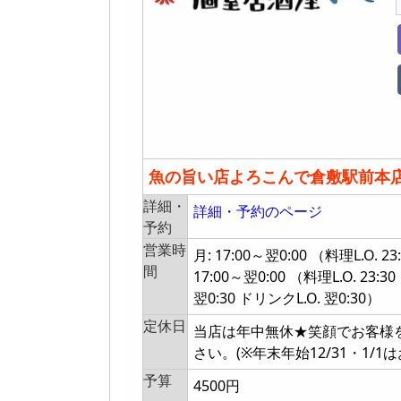
魚の旨い店よろこんで倉敷駅前本
詳細・
詳細・予約のページ
予約
営業時
月: 17:00～翌0:00 （料理L.O.
間
17:00～翌0:00 （料理L.O. 23:3
翌0:30 ドリンクL.O. 翌0:30）
定休日
当店は年中無休★笑顔でお客様
さい。(※年末年始12/31・1/1
予算
4500円