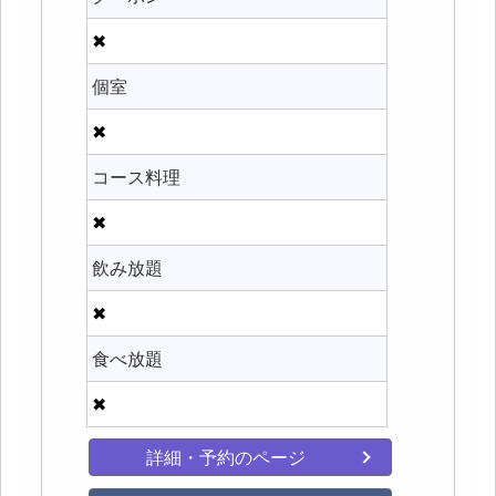
✖
個室
✖
コース料理
✖
飲み放題
✖
食べ放題
✖
詳細・予約のページ