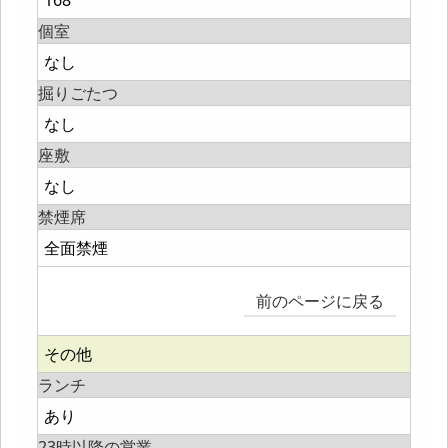
168
個室
なし
掘りごたつ
なし
座敷
なし
禁煙席
全面禁煙
前のページに戻る
その他
ランチ
あり
23時以降の営業