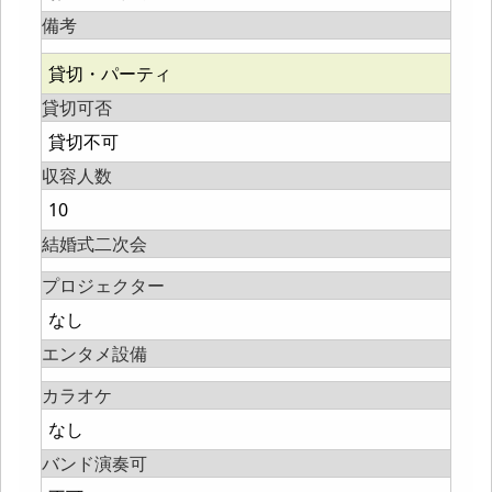
備考
貸切・パーティ
貸切可否
貸切不可
収容人数
10
結婚式二次会
プロジェクター
なし
エンタメ設備
カラオケ
なし
バンド演奏可