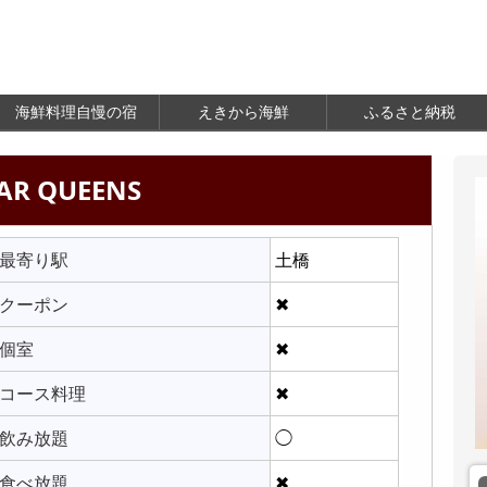
海鮮料理自慢の宿
えきから海鮮
ふるさと納税
AR QUEENS
最寄り駅
土橋
クーポン
✖
個室
✖
コース料理
✖
飲み放題
◯
食べ放題
✖