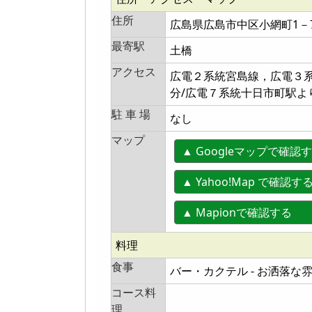
住所
広島県広島市中区小網町1－
最寄駅
土橋
アクセス
広電２系統宮島線，広電３系
分/広電７系統十日市町駅よ
駐 車 場
なし
マップ
▲ Googleマップで確認
▲ Yahoo!Map で確認す
▲ Mapionで確認す
料理
食事
バー・カクテル - お洒落
コース料
理