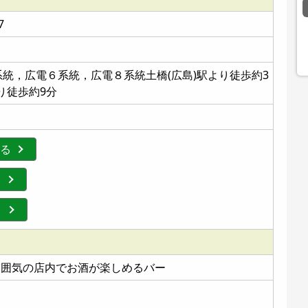
7
統，広電６系統，広電８系統土橋(広島)駅より徒歩約3
り徒歩約9分
する
る
る
な雰囲気の店内でお酒が楽しめるバー