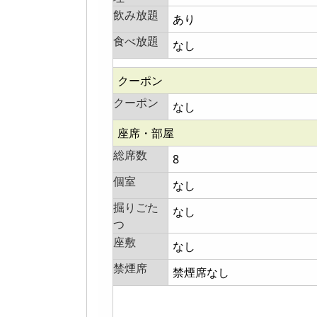
飲み放題
あり
食べ放題
なし
クーポン
クーポン
なし
座席・部屋
総席数
8
個室
なし
掘りごた
なし
つ
座敷
なし
禁煙席
禁煙席なし