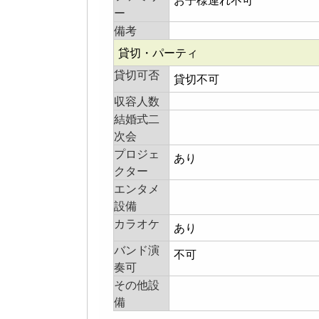
お子様連れ不可
ー
備考
貸切・パーティ
貸切可否
貸切不可
収容人数
結婚式二
次会
プロジェ
あり
クター
エンタメ
設備
カラオケ
あり
バンド演
不可
奏可
その他設
備