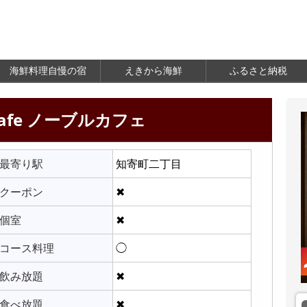
海鮮料理自慢の宿
えきから海鮮
ふるさと納税
 cafe ノーブルカフェ
最寄り駅
知寄町二丁目
クーポン
✖
個室
✖
コース料理
◯
飲み放題
✖
食べ放題
✖