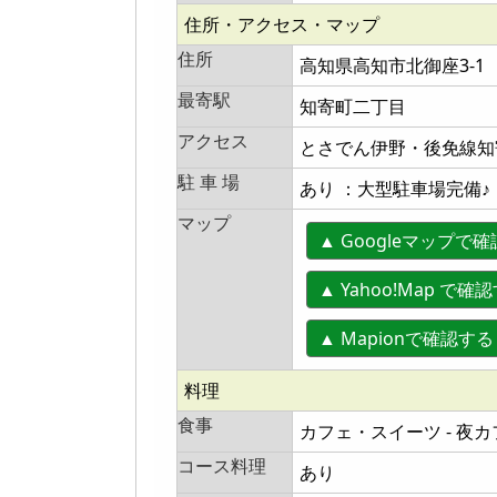
住所・アクセス・マップ
住所
高知県高知市北御座3-1
最寄駅
知寄町二丁目
アクセス
とさでん伊野・後免線知
駐 車 場
あり ：大型駐車場完備♪
マップ
▲ Googleマップで
▲ Yahoo!Map で確
▲ Mapionで確認
料理
食事
カフェ・スイーツ - 夜
コース料理
あり