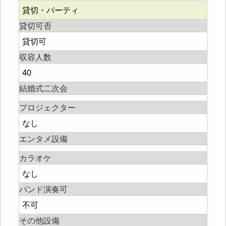
貸切・パーティ
貸切可否
貸切可
収容人数
40
結婚式二次会
プロジェクター
なし
エンタメ設備
カラオケ
なし
バンド演奏可
不可
その他設備