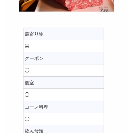
最寄り駅
栄
クーポン
◯
個室
◯
コース料理
◯
飲み放題