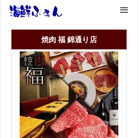
焼肉 福 錦通り店