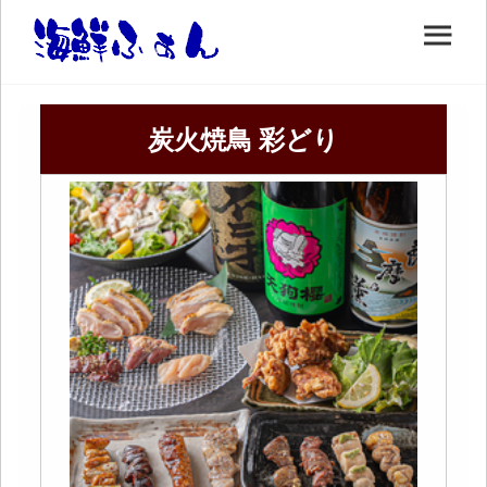
炭火焼鳥 彩どり