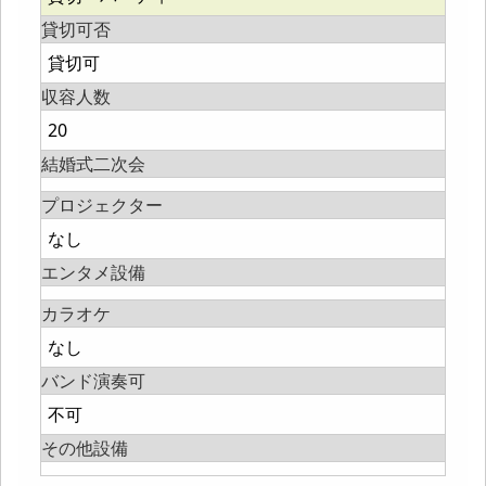
貸切可否
貸切可
収容人数
20
結婚式二次会
プロジェクター
なし
エンタメ設備
カラオケ
なし
バンド演奏可
不可
その他設備