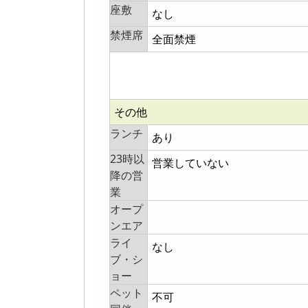
座敷
なし
禁煙席
全面禁煙
その他
ランチ
あり
23時以
営業していない
降の営
業
オープ
ンエア
ライ
なし
ブ・シ
ョー
ペット
不可