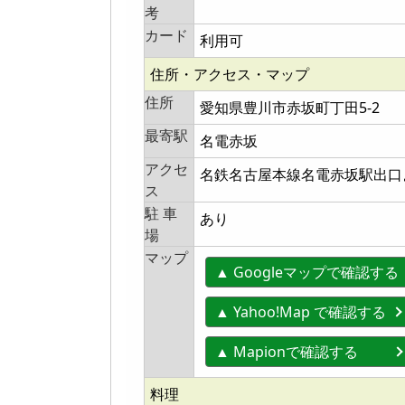
考
カード
利用可
住所・アクセス・マップ
住所
愛知県豊川市赤坂町丁田5-2
最寄駅
名電赤坂
アクセ
名鉄名古屋本線名電赤坂駅出口
ス
駐 車
あり
場
マップ
▲ Googleマップで確認する
▲ Yahoo!Map で確認する
▲ Mapionで確認する
料理