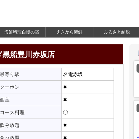
海鮮料理自慢の宿
えきから海鮮
ふるさと納税
ぎ黒船豊川赤坂店
最寄り駅
名電赤坂
クーポン
✖
個室
✖
コース料理
◯
飲み放題
✖
食べ放題
✖