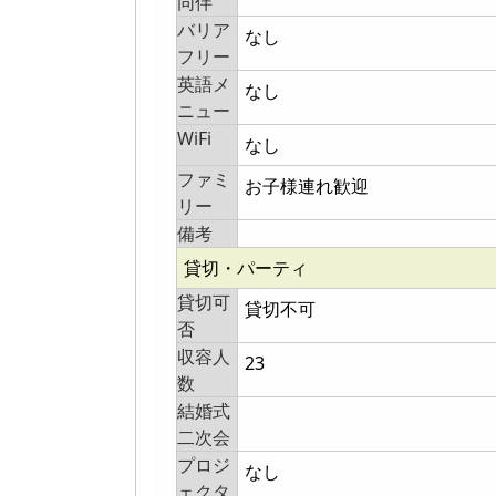
同伴
バリア
なし
フリー
英語メ
なし
ニュー
WiFi
なし
ファミ
お子様連れ歓迎
リー
備考
貸切・パーティ
貸切可
貸切不可
否
収容人
23
数
結婚式
二次会
プロジ
なし
ェクタ