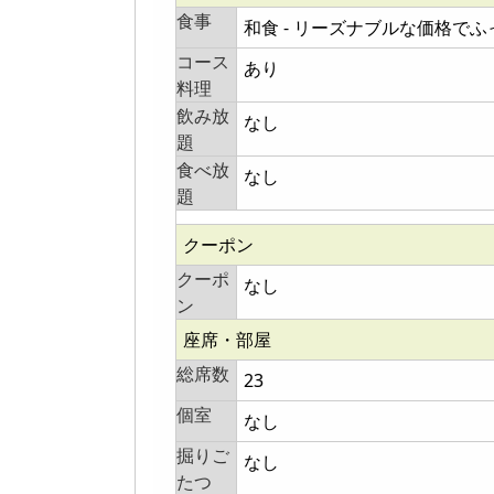
食事
和食 - リーズナブルな価格で
コース
あり
料理
飲み放
なし
題
食べ放
なし
題
クーポン
クーポ
なし
ン
座席・部屋
総席数
23
個室
なし
掘りご
なし
たつ