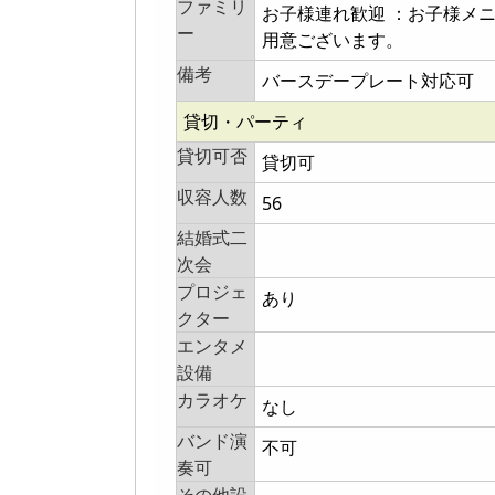
ファミリ
お子様連れ歓迎 ：お子様メ
ー
用意ございます。
備考
バースデープレート対応可
貸切・パーティ
貸切可否
貸切可
収容人数
56
結婚式二
次会
プロジェ
あり
クター
エンタメ
設備
カラオケ
なし
バンド演
不可
奏可