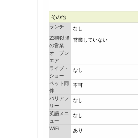
その他
ランチ
なし
23時以降
営業していない
の営業
オープン
エア
ライブ・
なし
ショー
ペット同
不可
伴
バリアフ
なし
リー
英語メニ
なし
ュー
WiFi
あり