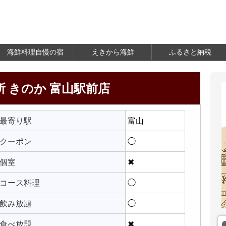
海鮮料理自慢の宿
えきから海鮮
ふるさと納税
 きのか 富山駅前店
最寄り駅
富山
クーポン
◯
個室
✖
コース料理
◯
飲み放題
◯
食べ放題
✖