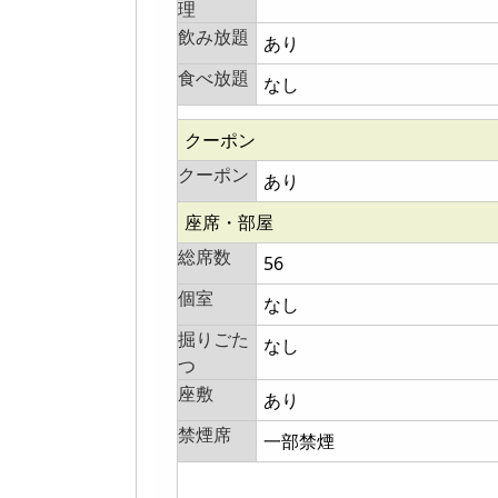
理
飲み放題
あり
食べ放題
なし
クーポン
クーポン
あり
座席・部屋
総席数
56
個室
なし
掘りごた
なし
つ
座敷
あり
禁煙席
一部禁煙