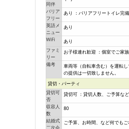
同伴
バリア
あり ：バリアフリートイレ完
フリー
英語メ
あり
ニュー
WiFi
あり
ファミ
お子様連れ歓迎 ：個室でご家
リー
備考
車両等（自転車含む）を運転し
の提供は一切致しません。
貸切・パーティ
貸切可
貸切可 ：貸切人数、ご予算な
否
収容人
80
数
結婚式
ご予算、お時間、など何でもご
二次会