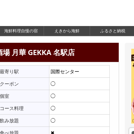
海鮮料理自慢の宿
えきから海鮮
ふるさと納税
場 月華 GEKKA 名駅店
最寄り駅
国際センター
クーポン
◯
個室
◯
コース料理
◯
飲み放題
◯
食べ放題
✖