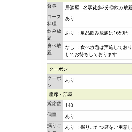
食事
居酒屋 - 名駅徒歩2分◎飲み
コース
あり
料理
飲み放
あり ：単品飲み放題は1650
題
食べ放
なし ：食べ放題は実施してお
題
してお待ちしております
クーポン
クーポ
あり
ン
座席・部屋
総席数
140
個室
あり
掘りご
あり ：掘りごたつ席をご用意