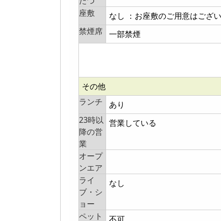
たつ
座敷
なし ：お座敷のご用意はござ
禁煙席
一部禁煙
その他
ランチ
あり
23時以
営業している
降の営
業
オープ
ンエア
ライ
なし
ブ・シ
ョー
ペット
不可