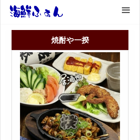
焼酎や一揆