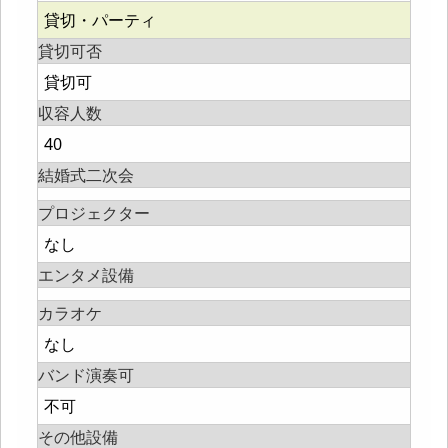
貸切・パーティ
貸切可否
貸切可
収容人数
40
結婚式二次会
プロジェクター
なし
エンタメ設備
カラオケ
なし
バンド演奏可
不可
その他設備