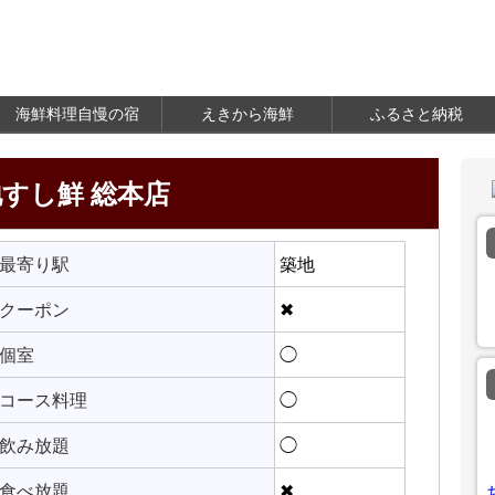
海鮮料理自慢の宿
えきから海鮮
ふるさと納税
すし鮮 総本店
最寄り駅
築地
クーポン
✖
個室
◯
コース料理
◯
飲み放題
◯
食べ放題
✖