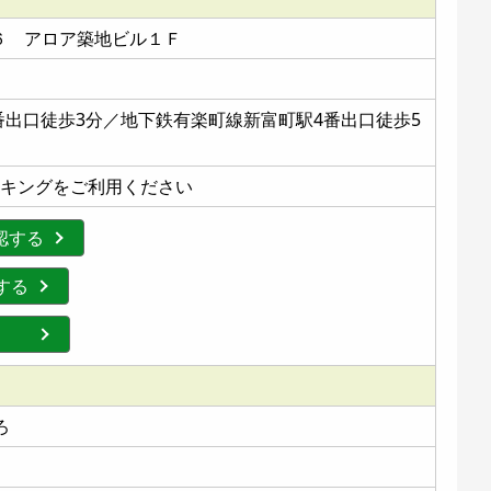
‐６ アロア築地ビル１Ｆ
番出口徒歩3分／地下鉄有楽町線新富町駅4番出口徒歩5
ーキングをご利用ください
確認する
認する
する
ろ