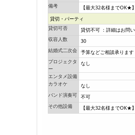
備考
【最大32名様までOK
貸切・パーティ
貸切可否
貸切不可 ：詳細はお問
収容人数
30
結婚式二次会
予算などご相談承ります
プロジェクタ
なし
ー
エンタメ設備
カラオケ
なし
バンド演奏可
不可
その他設備
【最大32名様までOK