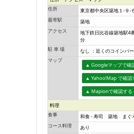
住所
東京都中央区築地１‐９
最寄駅
築地
アクセス
地下鉄日比谷線築地駅4
分
駐 車 場
なし ：近くのコインパ
マップ
▲ Googleマップで
▲ Yahoo!Map で確
▲ Mapionで確認
料理
食事
和食 - 寿司 築地 まぐ
コース料理
あり