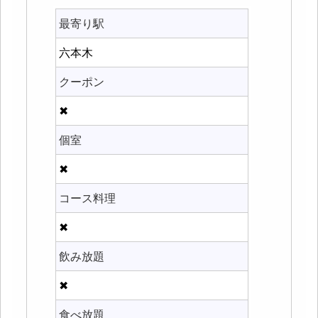
最寄り駅
六本木
クーポン
✖
個室
✖
コース料理
✖
飲み放題
✖
食べ放題