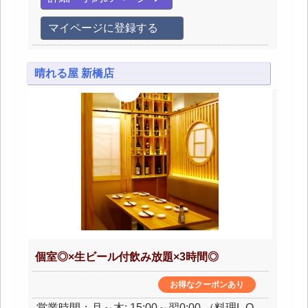
マイページに登録する
晴れる屋 新橋店
個室◎×生ビール付飲み放題×3時間◎
お得なクーポンあり
営業時間：月～木: 15:00～翌0:00 （料理L.O.