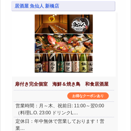
居酒屋 魚仙人 新橋店
扉付き完全個室 海鮮＆焼き鳥 和食居酒屋
お得なクーポンあり
営業時間：月～木、祝前日: 11:00～翌0:00
（料理L.O. 23:00 ドリンクL…
定休日：年中無休で営業しております！営
業…