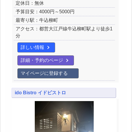
定休日：無休
予算目安：4000円～5000円
最寄り駅：牛込柳町
アクセス：都営大江戸線牛込柳町駅より徒歩1
分
詳しい情報
詳細・予約のページ
マイページに登録する
ido Bistro イドビストロ