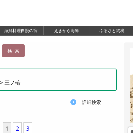
海鮮料理自慢の宿
えきから海鮮
ふるさと納税
> 三ノ輪
詳細検索
1
2
3