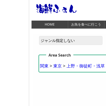
HOME
お魚を食べに行こう
関東
>
東京
>
上野・御徒町・浅草