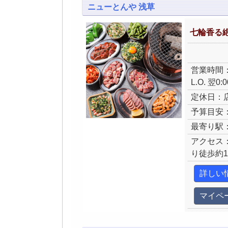
ニューとんや 浅草
七輪香る
営業時間：
L.O. 翌0
定休日：
予算目安：
最寄り駅
アクセス
り徒歩約
詳しい
マイペ