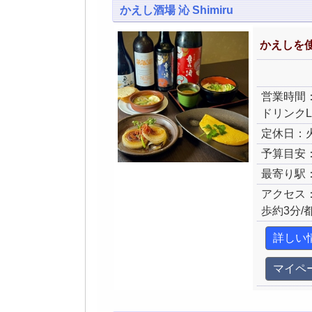
かえし酒場 沁 Shimiru
かえしを
営業時間：月
ドリンクL
定休日：
予算目安：
最寄り駅
アクセス
歩約3分
詳しい
マイペ