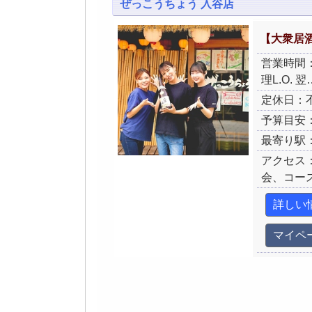
ぜっこうちょう 入谷店
【大衆居
営業時間：月
理L.O. 翌
定休日：
予算目安：
最寄り駅
アクセス
会、コー
詳しい
マイペ