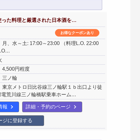
使った料理と厳選された日本酒を…
お得なクーポンあり
、水～土: 17:00～23:00 （料理L.O. 22:00
.O…
火
4,500円程度
：三ノ輪
：東京メトロ日比谷線三ノ輪駅１ｂ出口より徒
/都電荒川線三ノ輪橋駅乗車ホーム…
情報
詳細・予約のページ
ージに登録する