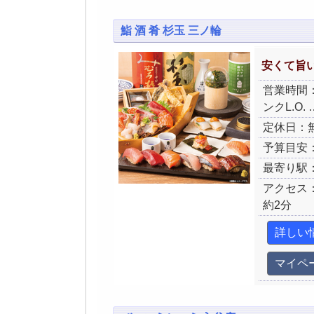
鮨 酒 肴 杉玉 三ノ輪
安くて旨
営業時間：月～
ンクL.O. 
定休日：
予算目安：
最寄り駅
アクセス
約2分
詳しい
マイペ