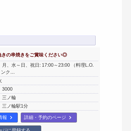
挽きの串焼きをご賞味ください◎
、水～日、祝日: 17:00～23:00 （料理L.O.
ドリンク…
火
3000
：三ノ輪
：三ノ輪駅1分
情報
詳細・予約のページ
ージに登録する