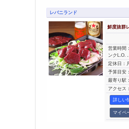
レバニランド
鮮度抜群
営業時間：火～
ンクL.O. 
定休日：
予算目安：
最寄り駅
アクセス
詳しい
マイペ