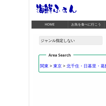
HOME
お魚を食べに行こう
関東
>
東京
>
北千住・日暮里・葛