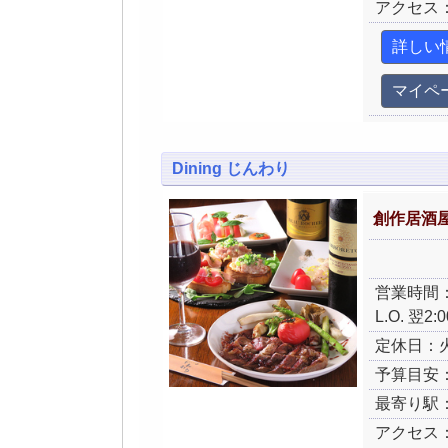
アクセス
詳しい
マイペ
Dining じんわり
創作居酒
営業時間：
L.O. 翌2
定休日：
予算目安：
最寄り駅
アクセス