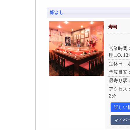
鮨よし
寿司
営業時間：
理L.O. 13
定休日：
予算目安：
最寄り駅
アクセス
2分
詳しい
マイペ