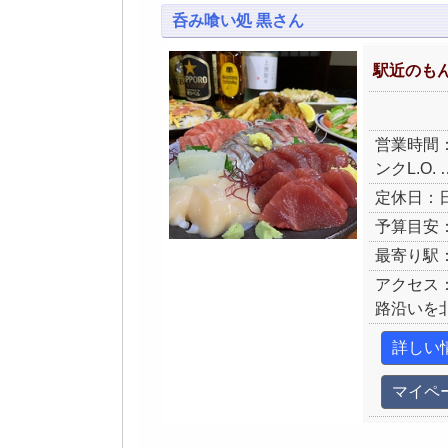
呑み喰い処 黒さん
駅近のも
営業時間：月～
ンクL.O. 
定休日：
予算目安：
最寄り駅
アクセス
路沿いを
詳しい
マイペ