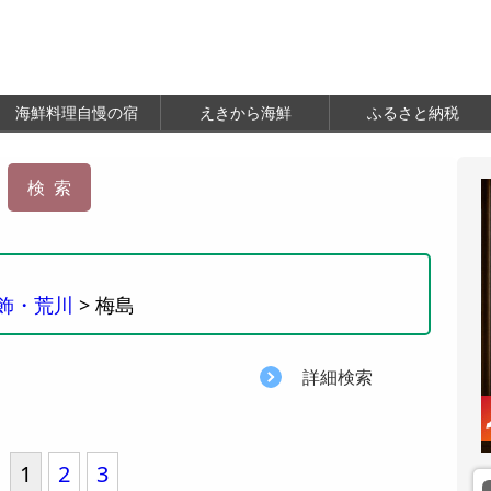
海鮮料理自慢の宿
えきから海鮮
ふるさと納税
飾・荒川
> 梅島
詳細検索
1
2
3