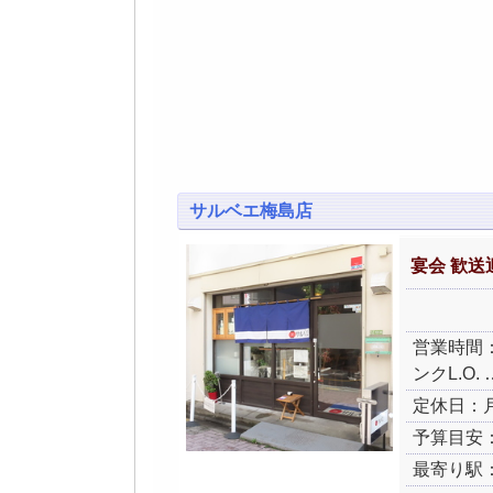
サルベエ梅島店
宴会 歓送
営業時間：火
ンクL.O. 
定休日：
予算目安：
最寄り駅