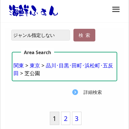
関東
>
東京
>
品川･目黒･田町･浜松町･五反
田
> 芝公園
詳細検索
1
2
3