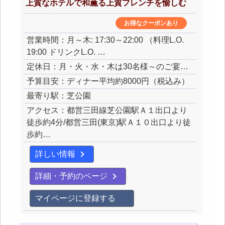
上質なホテルで和薫る上質フレンチを愉しむ
お得なクーポンあり
営業時間：月～木: 17:30～22:00 （料理L.O.
19:00 ドリンクL.O. …
定休日：月・火・水・木は30名様～のご宴…
予算目安：ディナー平均約8000円（税込み）
最寄り駅：芝公園
アクセス：都営三田線芝公園駅Ａ１出口より
徒歩約4分/都営三田(東京)駅Ａ１０出口より徒
歩約…
詳しい情報
詳細・予約のページ
マイページに登録する