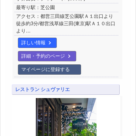
最寄り駅：芝公園
アクセス：都営三田線芝公園駅Ａ１出口より
徒歩約3分/都営浅草線三田(東京)駅Ａ１０出口
より…
詳しい情報
詳細・予約のページ
マイページに登録する
レストラン シュヴァリエ