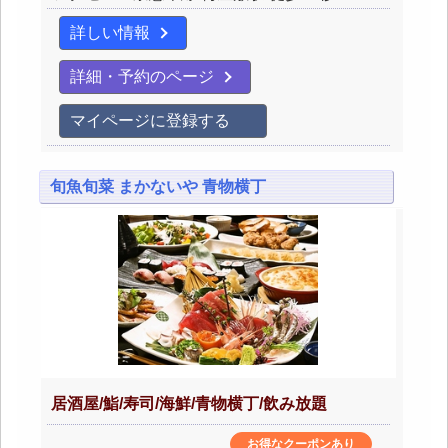
詳しい情報
詳細・予約のページ
マイページに登録する
旬魚旬菜 まかないや 青物横丁
居酒屋/鮨/寿司/海鮮/青物横丁/飲み放題
お得なクーポンあり