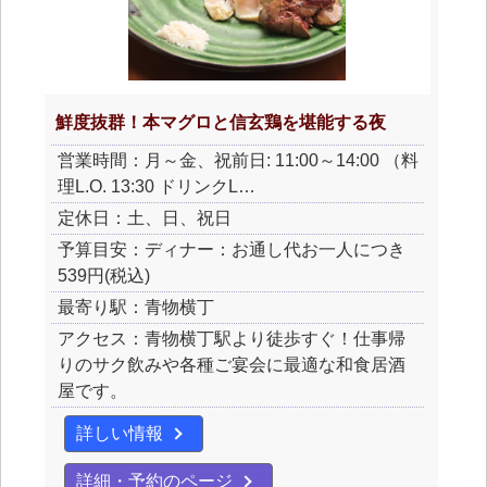
鮮度抜群！本マグロと信玄鶏を堪能する夜
営業時間：月～金、祝前日: 11:00～14:00 （料
理L.O. 13:30 ドリンクL…
定休日：土、日、祝日
予算目安：ディナー：お通し代お一人につき
539円(税込)
最寄り駅：青物横丁
アクセス：青物横丁駅より徒歩すぐ！仕事帰
りのサク飲みや各種ご宴会に最適な和食居酒
屋です。
詳しい情報
詳細・予約のページ