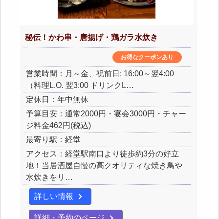
秘伝！かわ串・唐揚げ・鶏ガラ水炊き
お得なクーポンあり
営業時間：月～金、祝前日: 16:00～翌4:00
（料理L.O. 翌3:00 ドリンクL…
定休日：年中無休
予算目安：通常2000円・宴会3000円・チャー
ジ料金462円(税込)
最寄り駅：経堂
アクセス：経堂駅南口より徒歩約3分の好立
地！当居酒屋自慢の高クオリティな焼き鳥や
水炊きをリ…
詳しい情報
詳細・予約のページ