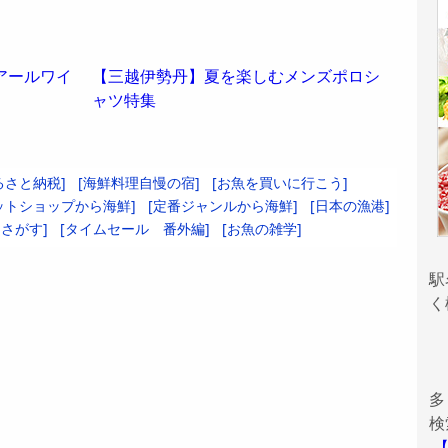
アールワイ
【三越伊勢丹】夏を楽しむメンズポロシ
ャツ特集
るさと納税]
[海鮮料理自慢の宿]
[お魚を買いに行こう]
ットショップから海鮮]
[定番ジャンルから海鮮]
[日本の漁港]
さがす]
[タイムセール 番外編]
[お魚の雑学]
駅
く
多
検
【