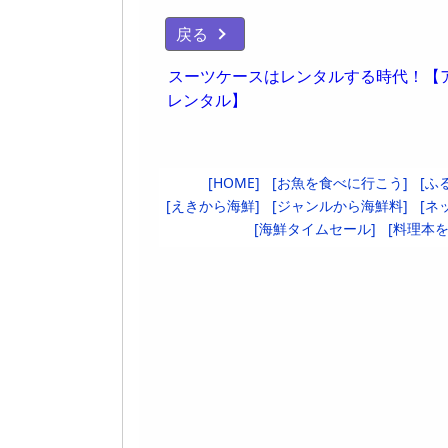
戻る
スーツケースはレンタルする時代！【
レンタル】
[HOME]
[お魚を食べに行こう]
[ふ
[えきから海鮮]
[ジャンルから海鮮料]
[ネ
[海鮮タイムセール]
[料理本を